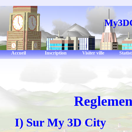
My3DC
Accueil
Inscription
Visiter ville
Statis
Reglemen
I) Sur My 3D City