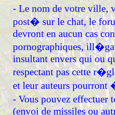
- Le nom de votre ville, 
post� sur le chat, le fo
devront en aucun cas con
pornographiques, ill�gau
insultant envers qui ou q
respectant pas cette r�
et leur auteurs pourront
- Vous pouvez effectuer t
(envoi de missiles ou aut